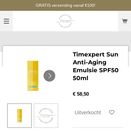
GRATIS verzending vanaf €100!
Ga
direct
naar
de
hoofdinhoud
Timexpert Sun
Anti-Aging
Emulsie SPF50
50ml
€ 58,50
Uitverkocht