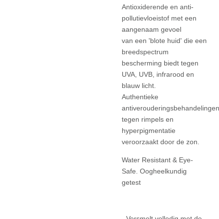
Antioxiderende en anti-
pollutievloeistof met een
aangenaam gevoel
van
een 'blote huid' die een
breedspectrum
bescherming biedt tegen
UVA,
UVB, infrarood en
blauw licht.
Authentieke
antiverouderingsbehandelinge
tegen rimpels en
hyperpigmentatie
veroorzaakt door de zon.
Water Resistant & Eye-
Safe. Oogheelkundig
getest
- Versmelt volledig met de