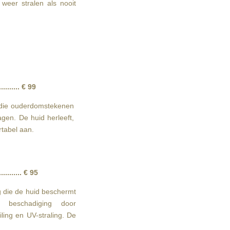
weer stralen als nooit
............ € 99
g die ouderdomstekenen
vagen.
De huid herleeft,
rtabel aan.
............. € 95
 die de huid beschermt
n beschadiging door
ling en UV-straling. De