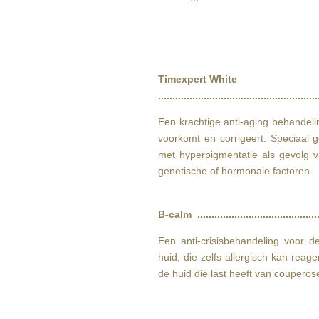
Timexpert White
......................................................
Een krachtige anti-aging behandeli
voorkomt en corrigeert. Speciaal 
met hyperpigmentatie als gevolg van
genetische of hormonale factoren.
B-calm .........................................
Een anti-crisisbehandeling voor de
huid, die zelfs allergisch kan reag
de huid die last heeft van coupero