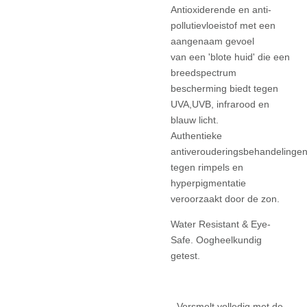
Antioxiderende en anti-
pollutievloeistof met een
aangenaam gevoel
van
een 'blote huid' die een
breedspectrum
bescherming biedt tegen
UVA,
UVB, infrarood en
blauw licht.
Authentieke
antiverouderingsbehandelinge
tegen rimpels en
hyperpigmentatie
veroorzaakt door de zon.
Water Resistant & Eye-
Safe. Oogheelkundig
getest.
- Versmelt volledig met de