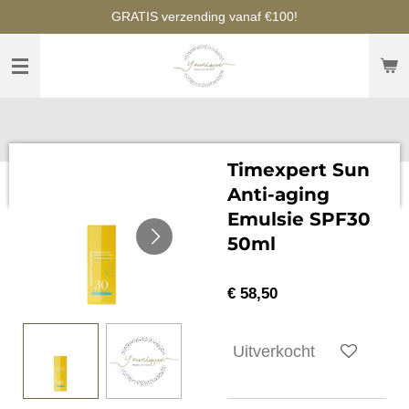
GRATIS verzending vanaf €100!
Ga
direct
naar
de
hoofdinhoud
Timexpert Sun
Anti-aging
Emulsie SPF30
50ml
€ 58,50
Uitverkocht