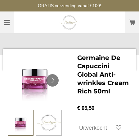
GRATIS verzending vanaf €100!
Ga
direct
naar
de
hoofdinhoud
Germaine De
Capuccini
Global Anti-
wrinkles Cream
Rich 50ml
€ 95,50
Uitverkocht