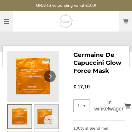
GRATIS verzending vanaf €100!
Ga
direct
naar
de
hoofdinhoud
Germaine De
Capuccini Glow
Force Mask
€ 17,10
In
winkelwagen
100% stralend met