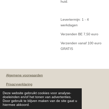
huid.
Levertermijn: 1 - 4
werkdagen
Verzenden BE 7,50 euro
Verzenden vanaf 100 euro
GRATIS
Algemene
voorwaarden
Privacyverklaring
Deze website gebruikt cookies voor analyse-
doeleinden en/of het tonen van advertenties.
OPENINGSUREN
Door gebruik te blijven maken van de site gaat u
hiermee akkoord.