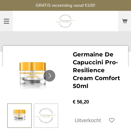
GRATIS verzending vanaf €100!
Ga
direct
naar
de
hoofdinhoud
Germaine De
Capuccini Pro-
Resilience
Cream Comfort
50ml
€ 56,20
Uitverkocht