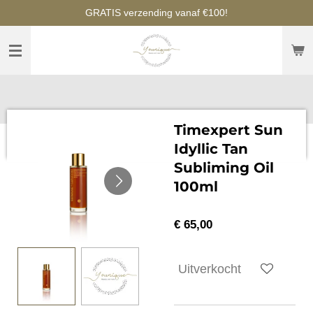
GRATIS verzending vanaf €100!
Ga
direct
naar
de
hoofdinhoud
Timexpert Sun
Idyllic Tan
Subliming Oil
100ml
€ 65,00
Uitverkocht