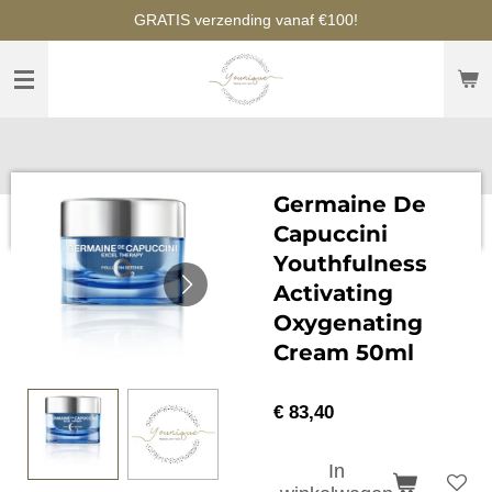
GRATIS verzending vanaf €100!
Ga
direct
naar
de
hoofdinhoud
Germaine De
Capuccini
Youthfulness
Activating
Oxygenating
Cream 50ml
€ 83,40
In