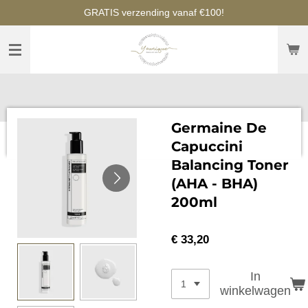
GRATIS verzending vanaf €100!
Ga
direct
naar
de
hoofdinhoud
Germaine De
Capuccini
Balancing Toner
(AHA - BHA)
200ml
€ 33,20
In
winkelwagen