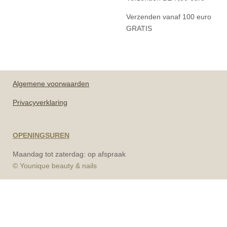
Verzenden vanaf 100 euro
GRATIS
Algemene
voorwaarden
Privacyverklaring
OPENINGSUREN
Maandag tot zaterdag: op afspraak
© Younique beauty & nails