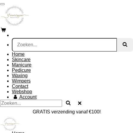
Ga
direct
naar
de
hoofdinhoud
Home
Skincare
Manicure
Pedicure
Waxing
Wimpers
Contact
Webshop
Account
GRATIS verzending vanaf €100!