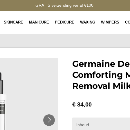
GRATIS verzending vanaf €100!
SKINCARE
MANICURE
PEDICURE
WAXING
WIMPERS
C
Germaine De
Comforting 
Removal Mil
€ 34,00
Inhoud