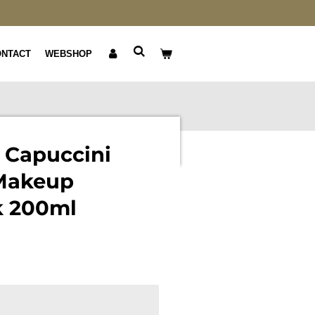
ONTACT
WEBSHOP
 Capuccini
Makeup
k 200ml