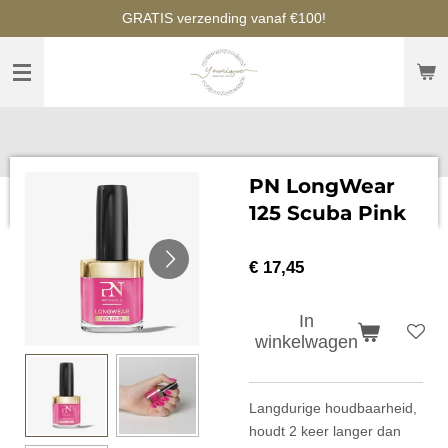
GRATIS verzending vanaf €100!
Ga
direct
naar
de
hoofdinhoud
PN LongWear
125 Scuba Pink
€ 17,45
In
winkelwagen
Langdurige houdbaarheid,
houdt 2 keer langer dan