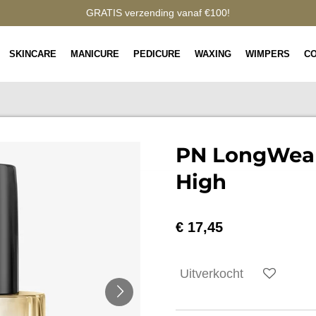
GRATIS verzending vanaf €100!
SKINCARE
MANICURE
PEDICURE
WAXING
WIMPERS
C
PN LongWear
High
€ 17,45
Uitverkocht