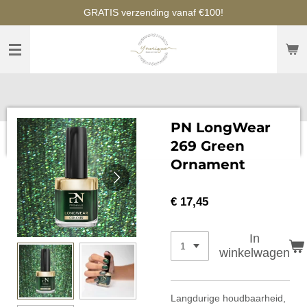
GRATIS verzending vanaf €100!
Ga
direct
naar
de
hoofdinhoud
PN LongWear
269 Green
Ornament
€ 17,45
In
winkelwagen
Langdurige houdbaarheid,