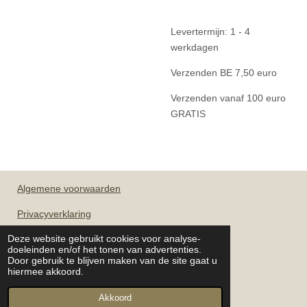
Levertermijn: 1 - 4
werkdagen
Verzenden BE 7,50 euro
Verzenden vanaf 100 euro
GRATIS
Algemene
voorwaarden
Privacyverklaring
Deze website gebruikt cookies voor analyse-
doeleinden en/of het tonen van advertenties.
OPENINGSUREN
Door gebruik te blijven maken van de site gaat u
hiermee akkoord.
Maandag tot zaterdag: op afspraak
Akkoord
© Younique beauty & nails