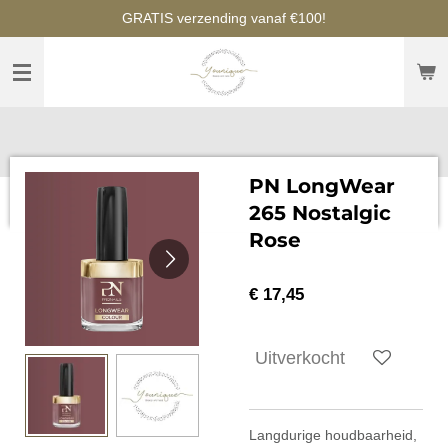
GRATIS verzending vanaf €100!
Ga
direct
naar
de
hoofdinhoud
PN LongWear
265 Nostalgic
Rose
€ 17,45
Uitverkocht
Langdurige houdbaarheid,