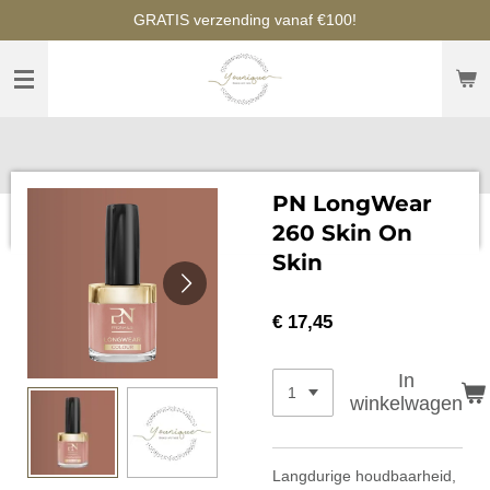
GRATIS verzending vanaf €100!
Ga
direct
naar
de
hoofdinhoud
PN LongWear
260 Skin On
Skin
€ 17,45
In
winkelwagen
Langdurige houdbaarheid,