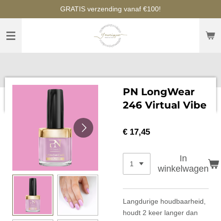
GRATIS verzending vanaf €100!
Ga
direct
naar
de
hoofdinhoud
PN LongWear
246 Virtual Vibe
€ 17,45
In
winkelwagen
Langdurige houdbaarheid,
houdt 2 keer langer dan