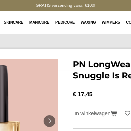
GRATIS verzending vanaf €100!
SKINCARE
MANICURE
PEDICURE
WAXING
WIMPERS
C
PN LongWear
Snuggle Is R
€ 17,45
In winkelwagen