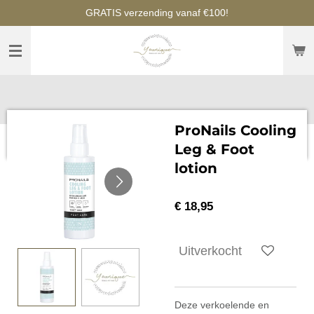
GRATIS verzending vanaf €100!
Ga
direct
naar
de
hoofdinhoud
ProNails Cooling
Leg & Foot
lotion
€ 18,95
Uitverkocht
Deze verkoelende en