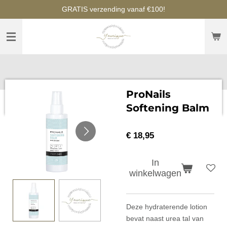
GRATIS verzending vanaf €100!
Ga
direct
naar
de
hoofdinhoud
ProNails
Softening Balm
€ 18,95
In
winkelwagen
Deze hydraterende lotion
bevat naast urea tal van