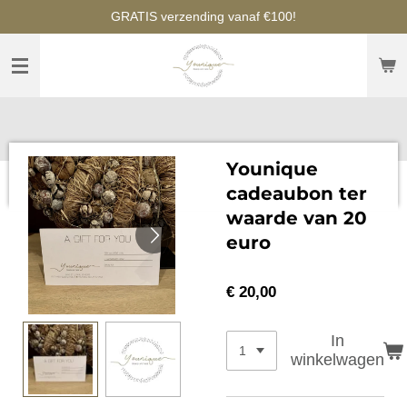
GRATIS verzending vanaf €100!
Ga
direct
naar
de
hoofdinhoud
Younique
cadeaubon ter
waarde van 20
euro
€ 20,00
In
winkelwagen