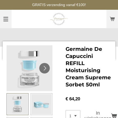
GRATIS verzending vanaf €100!
Ga
direct
naar
de
hoofdinhoud
Germaine De
Capuccini
REFILL
Moisturising
Cream Supreme
Sorbet 50ml
€ 64,20
In