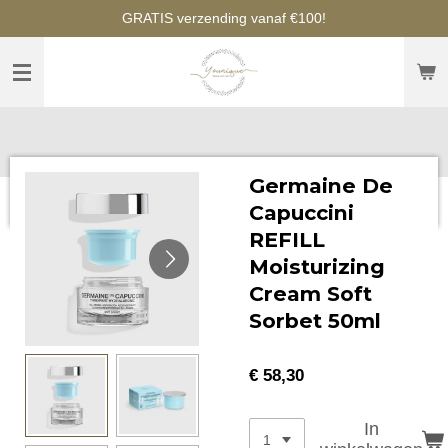
GRATIS verzending vanaf €100!
Ga
direct
naar
de
hoofdinhoud
Germaine De
Capuccini
REFILL
Moisturizing
Cream Soft
Sorbet 50ml
€ 58,30
In