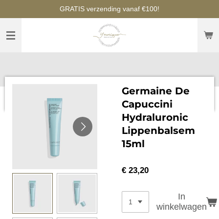
GRATIS verzending vanaf €100!
Ga
direct
naar
de
hoofdinhoud
Germaine De
Capuccini
Hydraluronic
Lippenbalsem
15ml
€ 23,20
In
winkelwagen