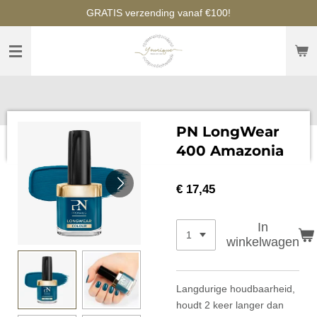
GRATIS verzending vanaf €100!
Ga
direct
naar
de
hoofdinhoud
PN LongWear
400 Amazonia
€ 17,45
In
winkelwagen
Langdurige houdbaarheid,
houdt 2 keer langer dan