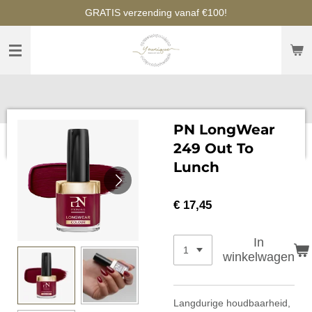
GRATIS verzending vanaf €100!
Ga
direct
naar
de
hoofdinhoud
PN LongWear
249 Out To
Lunch
€ 17,45
In
winkelwagen
Langdurige houdbaarheid,