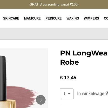
GRATIS verzending vanaf €100!
SKINCARE
MANICURE
PEDICURE
WAXING
WIMPERS
C
PN LongWear
Robe
€ 17,45
In winkelwagen