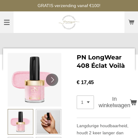
GRATIS verzending vanaf €100!
Ga
direct
naar
de
hoofdinhoud
PN LongWear
408 Éclat Voilà
€ 17,45
In
winkelwagen
Langdurige houdbaarheid,
houdt 2 keer langer dan