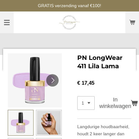
GRATIS verzending vanaf €100!
Ga
direct
naar
de
hoofdinhoud
PN LongWear
411 Lila Lama
€ 17,45
In
winkelwagen
Langdurige houdbaarheid,
houdt 2 keer langer dan