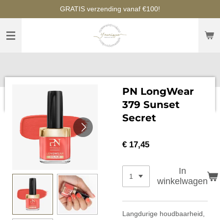
GRATIS verzending vanaf €100!
Ga
direct
naar
de
hoofdinhoud
PN LongWear
379 Sunset
Secret
€ 17,45
In
winkelwagen
Langdurige houdbaarheid,