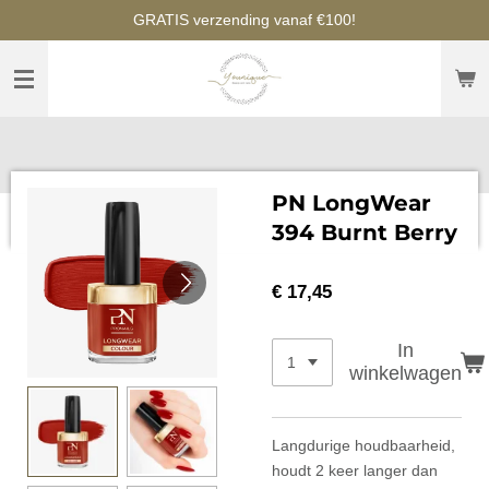
GRATIS verzending vanaf €100!
Ga
direct
naar
de
hoofdinhoud
PN LongWear
394 Burnt Berry
€ 17,45
In
winkelwagen
Langdurige houdbaarheid,
houdt 2 keer langer dan