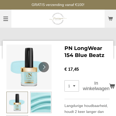
GRATIS verzending vanaf €100!
Ga
direct
naar
de
hoofdinhoud
PN LongWear
154 Blue Beatz
€ 17,45
In
winkelwagen
Langdurige houdbaarheid,
houdt 2 keer langer dan