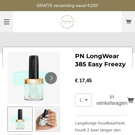
GRATIS verzending vanaf €100!
Ga
direct
naar
de
hoofdinhoud
PN LongWear
385 Easy Freezy
€ 17,45
In
winkelwagen
Langdurige houdbaarheid,
houdt 2 keer langer dan