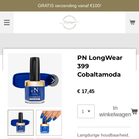
GRATIS verzending vanaf €100!
Ga
direct
naar
de
hoofdinhoud
PN LongWear
399
Cobaltamoda
€ 17,45
In
winkelwagen
Langdurige houdbaarheid,