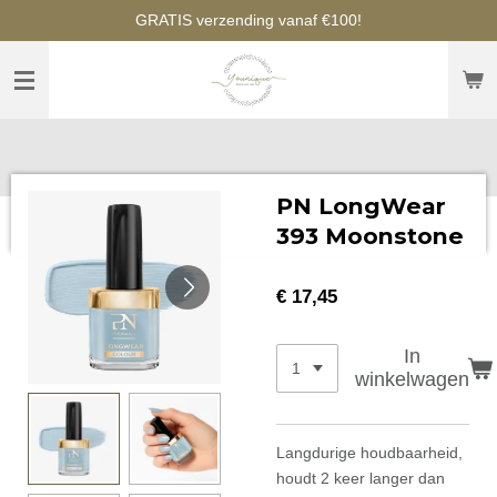
GRATIS verzending vanaf €100!
Ga
direct
naar
de
hoofdinhoud
PN LongWear
393 Moonstone
€ 17,45
In
winkelwagen
Langdurige houdbaarheid,
houdt 2 keer langer dan