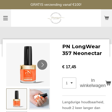
GRATIS verzending vanaf €100!
Ga
direct
naar
de
hoofdinhoud
PN LongWear
357 Neonectar
€ 17,45
In
winkelwagen
Langdurige houdbaarheid,
houdt 2 keer langer dan