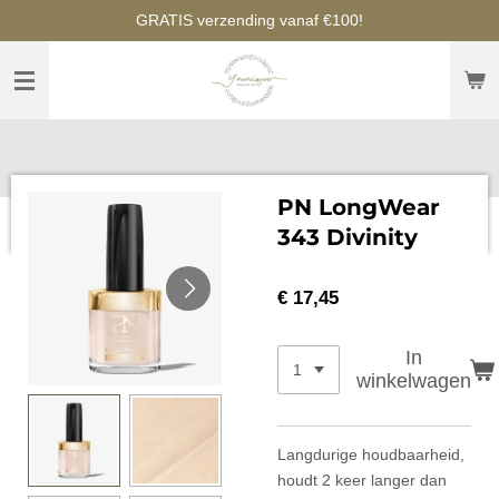
GRATIS verzending vanaf €100!
Ga
direct
naar
de
hoofdinhoud
PN LongWear
343 Divinity
€ 17,45
In
winkelwagen
Langdurige houdbaarheid,
houdt 2 keer langer dan