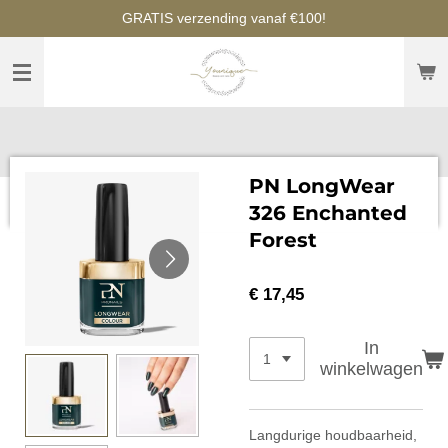
GRATIS verzending vanaf €100!
Ga
direct
naar
de
hoofdinhoud
PN LongWear
326 Enchanted
Forest
€ 17,45
In
winkelwagen
Langdurige houdbaarheid,