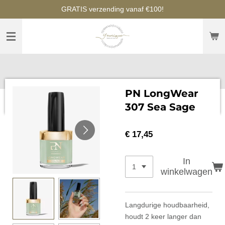
GRATIS verzending vanaf €100!
Ga
direct
naar
de
hoofdinhoud
PN LongWear
307 Sea Sage
€ 17,45
In
winkelwagen
Langdurige houdbaarheid,
houdt 2 keer langer dan