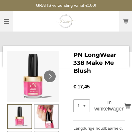
GRATIS verzending vanaf €100!
Ga
direct
naar
de
hoofdinhoud
PN LongWear
338 Make Me
Blush
€ 17,45
In
winkelwagen
Langdurige houdbaarheid,