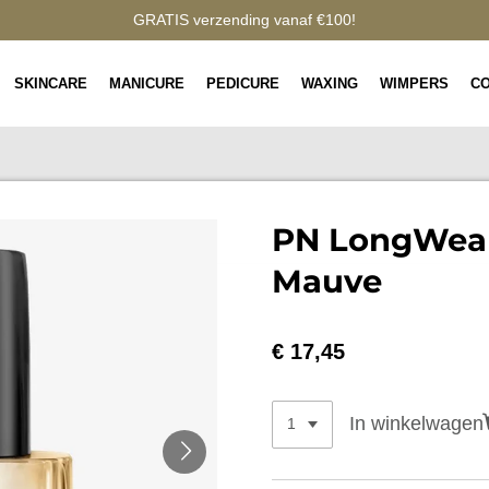
GRATIS verzending vanaf €100!
SKINCARE
MANICURE
PEDICURE
WAXING
WIMPERS
C
PN LongWear
Mauve
€ 17,45
In winkelwagen