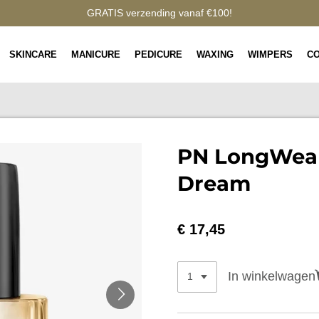
GRATIS verzending vanaf €100!
SKINCARE
MANICURE
PEDICURE
WAXING
WIMPERS
C
PN LongWear
Dream
€ 17,45
In winkelwagen