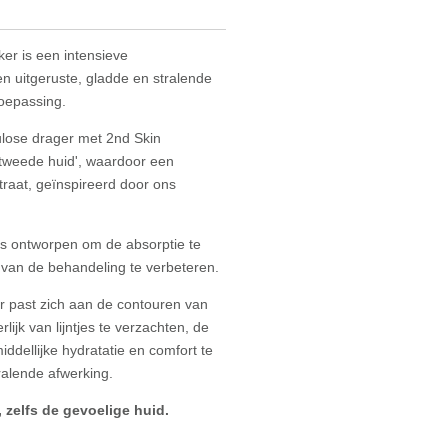
er is een intensieve
en uitgeruste, gladde en stralende
toepassing.
ulose drager met 2nd Skin
'tweede huid', waardoor een
traat, geïnspireerd door ons
is ontworpen om de absorptie te
it van de behandeling te verbeteren.
r past zich aan de contouren van
rlijk van lijntjes te verzachten, de
middellijke hydratatie en comfort te
tralende afwerking.
 zelfs de gevoelige huid.