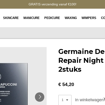
GRATIS verzending vanaf €100!
SKINCARE
MANICURE
PEDICURE
WAXING
WIMPERS
C
Germaine De
Repair Night
2stuks
€ 54,20
In winkelwagen